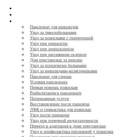
Главная
Тарифы
Услуги
+
Пансионат для инвалидов
Уход за тяжелобольными
Уход за пожилыми с гипертонией
Уход при невралгии
Уход при атеросклерозе
Уход при рассеянном склерозе
Дом престарелых за пенсию
Уход за психически больными
Уход за инвалидами-колясочниками
Пансионат для слепых
Условия пансионата
Первая помощь пожилым
Реабилитация в пансионате
Патронажные услуги
Восстановление после паралича
ЛФК и гимнастика для пожилых
Уход после операции
Уход при почечной недостаточности
Переезд и адаптация в доме престарелых
Уход и профилактика пролежней у пожилых