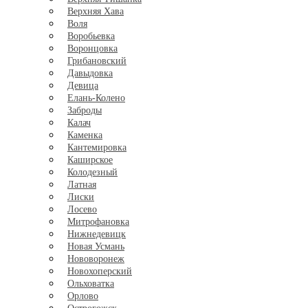
Верхняя Хава
Воля
Воробьевка
Воронцовка
Грибановский
Давыдовка
Девица
Елань-Колено
Заброды
Калач
Каменка
Кантемировка
Каширское
Колодезный
Латная
Лиски
Лосево
Митрофановка
Нижнедевицк
Новая Усмань
Нововоронеж
Новохоперский
Ольховатка
Орлово