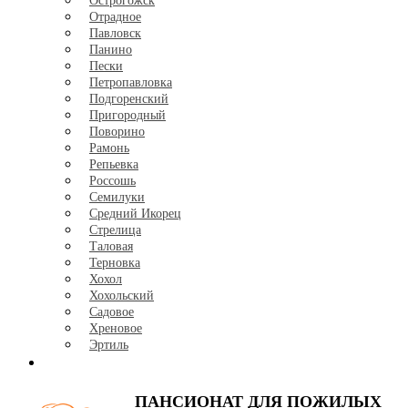
Острогожск
Отрадное
Павловск
Панино
Пески
Петропавловка
Подгоренский
Пригородный
Поворино
Рамонь
Репьевка
Россошь
Семилуки
Средний Икорец
Стрелица
Таловая
Терновка
Хохол
Хохольский
Садовое
Хреновое
Эртиль
Контакты
ПАНСИОНАТ
ДЛЯ ПОЖИЛЫХ