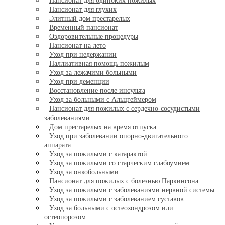
Пансионат для одиноких пожилых
Пансионат для глухих
Элитный дом престарелых
Временный пансионат
Оздоровительные процедуры
Пансионат на лето
Уход при недержании
Паллиативная помощь пожилым
Уход за лежачими больными
Уход при деменции
Восстановление после инсульта
Уход за больными с Альцгеймером
Пансионат для пожилых с сердечно-сосудистыми
заболеваниями
Дом престарелых на время отпуска
Уход при заболевании опорно-двигательного
аппарата
Уход за пожилыми с катарактой
Уход за пожилыми со старческим слабоумием
Уход за онкобольными
Пансионат для пожилых с болезнью Паркинсона
Уход за пожилыми с заболеваниями нервной системы
Уход за пожилыми с заболеванием суставов
Уход за больными с остеохондрозом или
остеопорозом