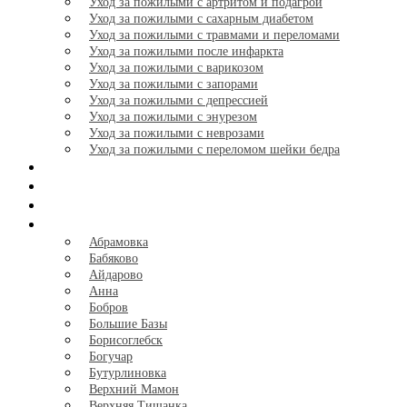
Уход за пожилыми с артритом и подагрой
Уход за пожилыми с сахарным диабетом
Уход за пожилыми с травмами и переломами
Уход за пожилыми после инфаркта
Уход за пожилыми с варикозом
Уход за пожилыми с запорами
Уход за пожилыми с депрессией
Уход за пожилыми с энурезом
Уход за пожилыми с неврозами
Уход за пожилыми с переломом шейки бедра
Отзывы
Галерея
Калькулятор
Города
+
Абрамовка
Бабяково
Айдарово
Анна
Бобров
Большие Базы
Борисоглебск
Богучар
Бутурлиновка
Верхний Мамон
Верхняя Тишанка