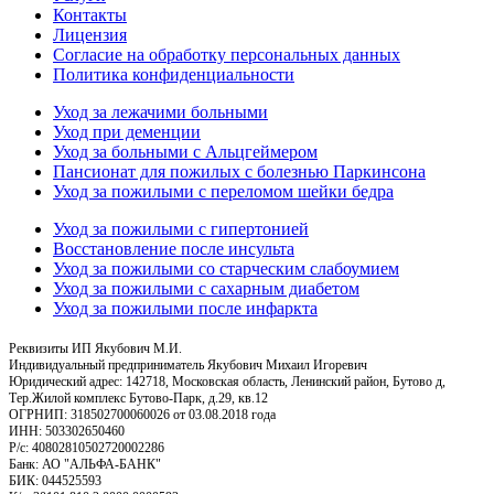
Контакты
Лицензия
Согласие на обработку персональных данных
Политика конфиденциальности
Уход за лежачими больными
Уход при деменции
Уход за больными с Альцгеймером
Пансионат для пожилых с болезнью Паркинсона
Уход за пожилыми с переломом шейки бедра
Уход за пожилыми с гипертонией
Восстановление после инсульта
Уход за пожилыми со старческим слабоумием
Уход за пожилыми с сахарным диабетом
Уход за пожилыми после инфаркта
Реквизиты ИП Якубович М.И.
Индивидуальный предприниматель Якубович Михаил Игоревич
Юридический адрес: 142718, Московская область, Ленинский район, Бутово д,
Тер.Жилой комплекс Бутово-Парк, д.29, кв.12
ОГРНИП: 318502700060026 от 03.08.2018 года
ИНН: 503302650460
Р/с: 40802810502720002286
Банк: АО "АЛЬФА-БАНК"
БИК: 044525593