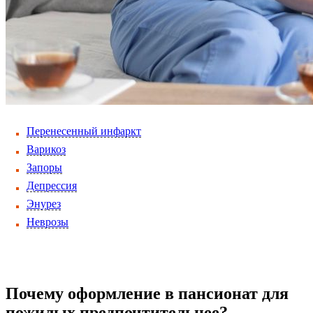
Перенесенный инфаркт
Варикоз
Запоры
Депрессия
Энурез
Неврозы
Почему оформление в пансионат для
пожилых предпочтительнее?