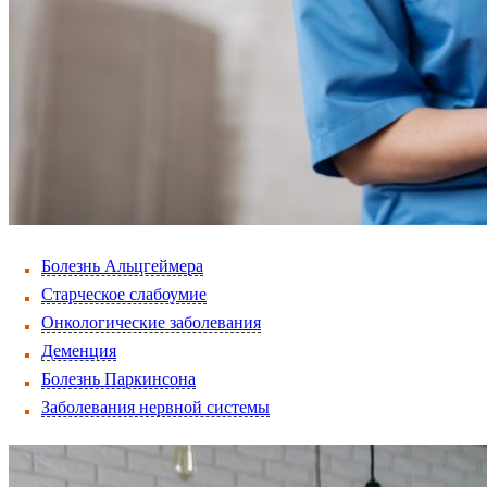
Болезнь Альцгеймера
Старческое слабоумие
Онкологические заболевания
Деменция
Болезнь Паркинсона
Заболевания нервной системы