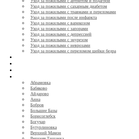
Уход за пожилыми с артритом и подагрой
Уход за пожилыми с сахарным диабетом
Уход за пожилыми с травмами и переломами
Уход за пожилыми после инфаркта
Уход за пожилыми с варикозом
Уход за пожилыми с запорами
Уход за пожилыми с депрессией
Уход за пожилыми с энурезом
Уход за пожилыми с неврозами
Уход за пожилыми с переломом шейки бедра
Отзывы
Галерея
Калькулятор
Города
+
Абрамовка
Бабяково
Айдарово
Анна
Бобров
Большие Базы
Борисоглебск
Богучар
Бутурлиновка
Верхний Мамон
Верхняя Тишанка