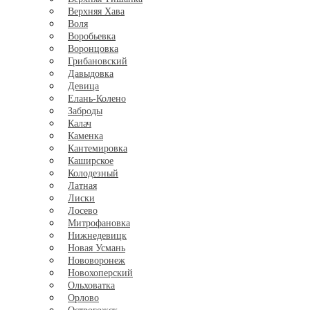
Верхняя Хава
Воля
Воробьевка
Воронцовка
Грибановский
Давыдовка
Девица
Елань-Колено
Заброды
Калач
Каменка
Кантемировка
Каширское
Колодезный
Латная
Лиски
Лосево
Митрофановка
Нижнедевицк
Новая Усмань
Нововоронеж
Новохоперский
Ольховатка
Орлово