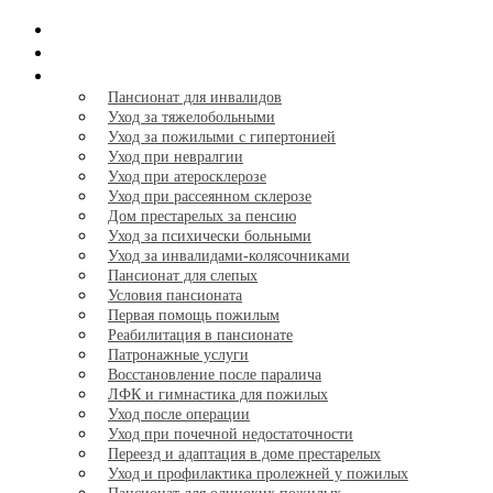
Главная
Тарифы
Услуги
+
Пансионат для инвалидов
Уход за тяжелобольными
Уход за пожилыми с гипертонией
Уход при невралгии
Уход при атеросклерозе
Уход при рассеянном склерозе
Дом престарелых за пенсию
Уход за психически больными
Уход за инвалидами-колясочниками
Пансионат для слепых
Условия пансионата
Первая помощь пожилым
Реабилитация в пансионате
Патронажные услуги
Восстановление после паралича
ЛФК и гимнастика для пожилых
Уход после операции
Уход при почечной недостаточности
Переезд и адаптация в доме престарелых
Уход и профилактика пролежней у пожилых