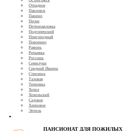
Острогожск
Отрадное
Павловск
Панино
Пески
Петропавловка
Подгоренский
Пригородный
Поворино
Рамонь
Репьевка
Россошь
Семилуки
Средний Икорец
Стрелица
Таловая
Терновка
Хохол
Хохольский
Садовое
Хреновое
Эртиль
Контакты
ПАНСИОНАТ
ДЛЯ ПОЖИЛЫХ