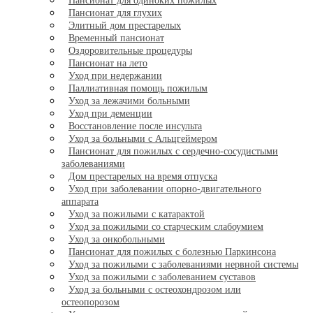
Пансионат для одиноких пожилых
Пансионат для глухих
Элитный дом престарелых
Временный пансионат
Оздоровительные процедуры
Пансионат на лето
Уход при недержании
Паллиативная помощь пожилым
Уход за лежачими больными
Уход при деменции
Восстановление после инсульта
Уход за больными с Альцгеймером
Пансионат для пожилых с сердечно-сосудистыми
заболеваниями
Дом престарелых на время отпуска
Уход при заболевании опорно-двигательного
аппарата
Уход за пожилыми с катарактой
Уход за пожилыми со старческим слабоумием
Уход за онкобольными
Пансионат для пожилых с болезнью Паркинсона
Уход за пожилыми с заболеваниями нервной системы
Уход за пожилыми с заболеванием суставов
Уход за больными с остеохондрозом или
остеопорозом