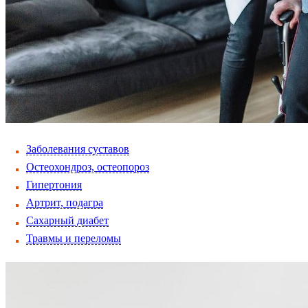
Заболевания суставов
Остеохондроз, остеопороз
Гипертония
Артрит, подагра
Сахарный диабет
Травмы и переломы