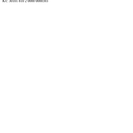
К/с: 30101 810 2 0000 0000593