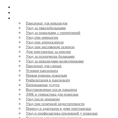
Главная
Тарифы
Услуги
+
Пансионат для инвалидов
Уход за тяжелобольными
Уход за пожилыми с гипертонией
Уход при невралгии
Уход при атеросклерозе
Уход при рассеянном склерозе
Дом престарелых за пенсию
Уход за психически больными
Уход за инвалидами-колясочниками
Пансионат для слепых
Условия пансионата
Первая помощь пожилым
Реабилитация в пансионате
Патронажные услуги
Восстановление после паралича
ЛФК и гимнастика для пожилых
Уход после операции
Уход при почечной недостаточности
Переезд и адаптация в доме престарелых
Уход и профилактика пролежней у пожилых