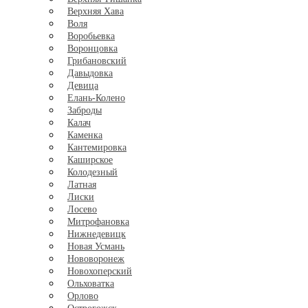
Верхняя Хава
Воля
Воробьевка
Воронцовка
Грибановский
Давыдовка
Девица
Елань-Колено
Заброды
Калач
Каменка
Кантемировка
Каширское
Колодезный
Латная
Лиски
Лосево
Митрофановка
Нижнедевицк
Новая Усмань
Нововоронеж
Новохоперский
Ольховатка
Орлово