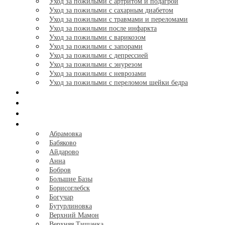
Уход за пожилыми с артритом и подагрой
Уход за пожилыми с сахарным диабетом
Уход за пожилыми с травмами и переломами
Уход за пожилыми после инфаркта
Уход за пожилыми с варикозом
Уход за пожилыми с запорами
Уход за пожилыми с депрессией
Уход за пожилыми с энурезом
Уход за пожилыми с неврозами
Уход за пожилыми с переломом шейки бедра
Отзывы
Галерея
Калькулятор
Города
+
Абрамовка
Бабяково
Айдарово
Анна
Бобров
Большие Базы
Борисоглебск
Богучар
Бутурлиновка
Верхний Мамон
Верхняя Тишанка