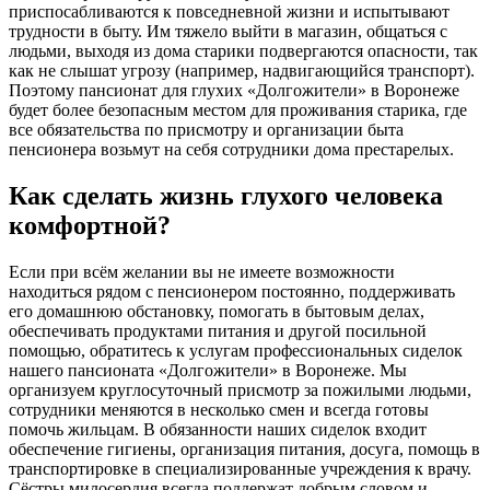
приспосабливаются к повседневной жизни и испытывают
трудности в быту. Им тяжело выйти в магазин, общаться с
людьми, выходя из дома старики подвергаются опасности, так
как не слышат угрозу (например, надвигающийся транспорт).
Поэтому пансионат для глухих «Долгожители» в Воронеже
будет более безопасным местом для проживания старика, где
все обязательства по присмотру и организации быта
пенсионера возьмут на себя сотрудники дома престарелых.
Как сделать жизнь глухого человека
комфортной?
Если при всём желании вы не имеете возможности
находиться рядом с пенсионером постоянно, поддерживать
его домашнюю обстановку, помогать в бытовым делах,
обеспечивать продуктами питания и другой посильной
помощью, обратитесь к услугам профессиональных сиделок
нашего пансионата «Долгожители» в Воронеже. Мы
организуем круглосуточный присмотр за пожилыми людьми,
сотрудники меняются в несколько смен и всегда готовы
помочь жильцам. В обязанности наших сиделок входит
обеспечение гигиены, организация питания, досуга, помощь в
транспортировке в специализированные учреждения к врачу.
Сёстры милосердия всегда поддержат добрым словом и