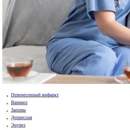
Перенесенный инфаркт
Варикоз
Запоры
Депрессия
Энурез