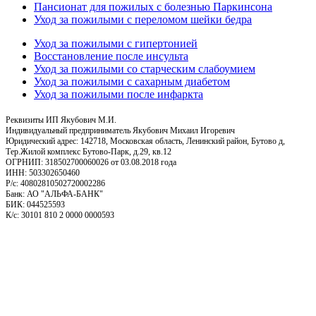
Пансионат для пожилых с болезнью Паркинсона
Уход за пожилыми с переломом шейки бедра
Уход за пожилыми с гипертонией
Восстановление после инсульта
Уход за пожилыми со старческим слабоумием
Уход за пожилыми с сахарным диабетом
Уход за пожилыми после инфаркта
Реквизиты ИП Якубович М.И.
Индивидуальный предприниматель Якубович Михаил Игоревич
Юридический адрес: 142718, Московская область, Ленинский район, Бутово д,
Тер.Жилой комплекс Бутово-Парк, д.29, кв.12
ОГРНИП: 318502700060026 от 03.08.2018 года
ИНН: 503302650460
Р/с: 40802810502720002286
Банк: АО "АЛЬФА-БАНК"
БИК: 044525593
К/с: 30101 810 2 0000 0000593