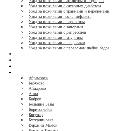
Уход за пожилыми с артритом и подагрой
Уход за пожилыми с сахарным диабетом
Уход за пожилыми с травмами и переломами
Уход за пожилыми после инфаркта
Уход за пожилыми с варикозом
Уход за пожилыми с запорами
Уход за пожилыми с депрессией
Уход за пожилыми с энурезом
Уход за пожилыми с неврозами
Уход за пожилыми с переломом шейки бедра
Отзывы
Галерея
Калькулятор
Города
+
Абрамовка
Бабяково
Айдарово
Анна
Бобров
Большие Базы
Борисоглебск
Богучар
Бутурлиновка
Верхний Мамон
Верхняя Тишанка