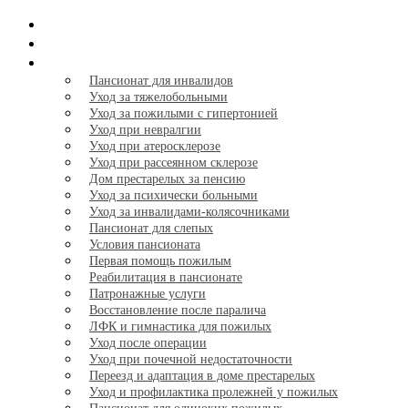
Главная
Тарифы
Услуги
+
Пансионат для инвалидов
Уход за тяжелобольными
Уход за пожилыми с гипертонией
Уход при невралгии
Уход при атеросклерозе
Уход при рассеянном склерозе
Дом престарелых за пенсию
Уход за психически больными
Уход за инвалидами-колясочниками
Пансионат для слепых
Условия пансионата
Первая помощь пожилым
Реабилитация в пансионате
Патронажные услуги
Восстановление после паралича
ЛФК и гимнастика для пожилых
Уход после операции
Уход при почечной недостаточности
Переезд и адаптация в доме престарелых
Уход и профилактика пролежней у пожилых