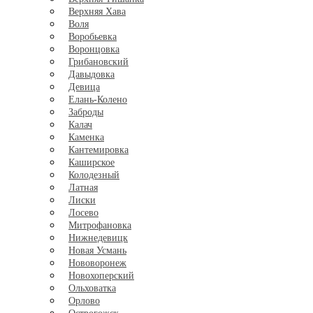
Верхняя Хава
Воля
Воробьевка
Воронцовка
Грибановский
Давыдовка
Девица
Елань-Колено
Заброды
Калач
Каменка
Кантемировка
Каширское
Колодезный
Латная
Лиски
Лосево
Митрофановка
Нижнедевицк
Новая Усмань
Нововоронеж
Новохоперский
Ольховатка
Орлово