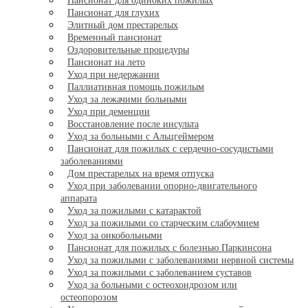
Пансионат для одиноких пожилых
Пансионат для глухих
Элитный дом престарелых
Временный пансионат
Оздоровительные процедуры
Пансионат на лето
Уход при недержании
Паллиативная помощь пожилым
Уход за лежачими больными
Уход при деменции
Восстановление после инсульта
Уход за больными с Альцгеймером
Пансионат для пожилых с сердечно-сосудистыми
заболеваниями
Дом престарелых на время отпуска
Уход при заболевании опорно-двигательного
аппарата
Уход за пожилыми с катарактой
Уход за пожилыми со старческим слабоумием
Уход за онкобольными
Пансионат для пожилых с болезнью Паркинсона
Уход за пожилыми с заболеваниями нервной системы
Уход за пожилыми с заболеванием суставов
Уход за больными с остеохондрозом или
остеопорозом