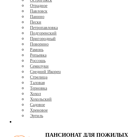
Острогожск
Отрадное
Павловск
Панино
Пески
Петропавловка
Подгоренский
Пригородный
Поворино
Рамонь
Репьевка
Россошь
Семилуки
Средний Икорец
Стрелица
Таловая
Терновка
Хохол
Хохольский
Садовое
Хреновое
Эртиль
Контакты
ПАНСИОНАТ
ДЛЯ ПОЖИЛЫХ